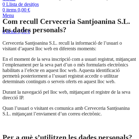
0
Llista de desitjos
0
items
0,00
€
Menu
Com recull Cerveceria Santjoanina S.L.
les dades personals?
0
items
0,00
€
Cerveceria Santjoanina S.L. recull la informació de l’usuari o
visitant d’aquest lloc web en diferents moments:
En el moment de la seva inscripció com a usuari registrat, mitjançant
l’emplenament per la seva part d’un o més formularis electrònics
habilitats a l’efecte en aquest lloc web. Aquesta identificació
permetrà posteriorment a l’usuari registrat accedir o utilitzar
determinats continguts o serveis oferts en aquest lloc web.
Durant la navegació pel lloc web, mitjançant el registre de la seva
direcció IP.
Quan l’usuari o visitant es comunica amb Cerveceria Santjoanina
S.L. mitjançant l’enviament d’un correu electrònic.
Per a què s’utilitzen les dades personals?