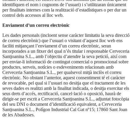
identifiquen el nom i cognoms de l’usuari) i s’utilitzaran únicament
per finalitats internes com la realització d’estadístiques o per dur un
control dels accessos al lloc web.
Enviament d’un correu electrònic
Les dades personals (incloent sense caràcter limitatiu la seva direcció
de correu electrònic) que l’usuari o visitant d’aquest lloc web ens
faciliti mitjançant l’enviament d’un correu electrònic, seran
incorporades a un fitxer del qual n’és titular i responsable Cerveceria
Santjoanina S.L., amb l’objectiu d’atendre la seva petició, així com
per enviar-li informació de contingut comercial o promocional sobre
productes, serveis, notícies o esdeveniments relacionats amb
Cerveceria Santjoanina S.L., per qualsevol mitjà inclòs el correu
electrònic. No obstant l’anterior, aquest consentiment té el caràcter
de revocable, pel qual si l’usuari no desitja que el tractament de les
seves dades es realitzi amb la finalitat indicada, o desitja exercitar els
seus drets d’accés, rectificació, cancel·lació o oposició, haurà de
dirigir-se per escrit a Cerveceria Santjoanina S.L., adjuntat fotocòpia
del seu DNI o document d’identificació equivalent, a Cerveceria
Santjoanina S.L., Polígon Industrial Cal Gat nº15; 17860 Sant Joan
de les Abadesses.