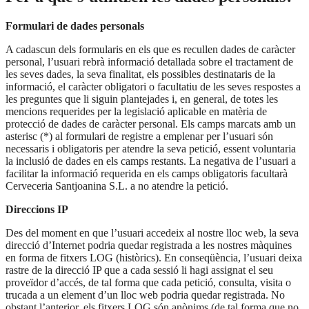
Formulari de dades personals
A cadascun dels formularis en els que es recullen dades de caràcter
personal, l’usuari rebrà informació detallada sobre el tractament de
les seves dades, la seva finalitat, els possibles destinataris de la
informació, el caràcter obligatori o facultatiu de les seves respostes a
les preguntes que li siguin plantejades i, en general, de totes les
mencions requerides per la legislació aplicable en matèria de
protecció de dades de caràcter personal. Els camps marcats amb un
asterisc (*) al formulari de registre a emplenar per l’usuari són
necessaris i obligatoris per atendre la seva petició, essent voluntaria
la inclusió de dades en els camps restants. La negativa de l’usuari a
facilitar la informació requerida en els camps obligatoris facultarà
Cerveceria Santjoanina S.L. a no atendre la petició.
Direccions IP
Des del moment en que l’usuari accedeix al nostre lloc web, la seva
direcció d’Internet podria quedar registrada a les nostres màquines
en forma de fitxers LOG (històrics). En conseqüència, l’usuari deixa
rastre de la direcció IP que a cada sessió li hagi assignat el seu
proveïdor d’accés, de tal forma que cada petició, consulta, visita o
trucada a un element d’un lloc web podria quedar registrada. No
obstant l’anterior, els fitxers LOG són anònims (de tal forma que no