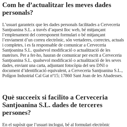
Com he d’actualitzar les meves dades
personals?
L’usuari garanteix que les dades personals facilitades a Cerveceria
Santjoanina S.L. a través d’aquest lloc web, bé mitjançant
l’emplenament del corresponent formulari o bé mitjançant
l’enviament d’un correu electrònic, són vertaderes, correctes, actuals
i completes, i es fa responsable de comunicar a Cerveceria
Santjoanina S.L. qualsevol modificació o actualització de les
mateixes. Per a fer-ho, hauran de comunicar per escrit a Cerveceria
Santjoanina S.L. qualsevol modificació o actualització de les seves
dades, enviant una carta, adjuntant fotocòpia del seu DNI o
document d’identificació equivalent, a Cerveceria Santjoanina S.L.,
Polígon Industrial Cal Gat nº15; 17860 Sant Joan de les Abadesses.
Què succeeix si facilito a Cerveceria
Santjoanina S.L. dades de terceres
persones?
En el supòsit que l’usuari inclogui, bé al formulari electrònic