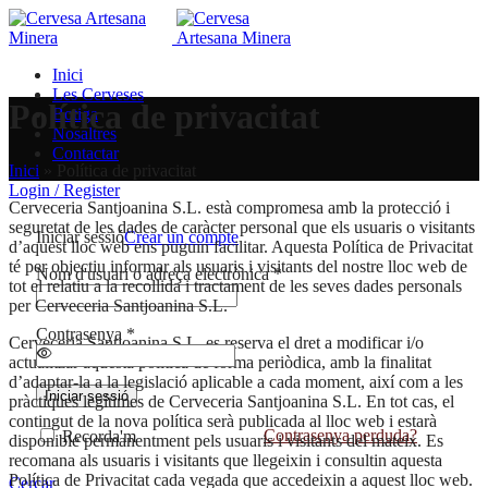
Inici
Les Cerveses
Política de privacitat
Botiga
Nosaltres
Contactar
Inici
»
Política de privacitat
Login / Register
Cerveceria Santjoanina S.L. està compromesa amb la protecció i
seguretat de les dades de caràcter personal que els usuaris o visitants
Iniciar sessió
Crear un compte
d’aquest lloc web ens puguin facilitar. Aquesta Política de Privacitat
té per objectiu informar als usuaris i visitants del nostre lloc web de
Nom d'usuari o adreça electrònica
*
tot el relatiu a la recollida i tractament de les seves dades personals
per Cerveceria Santjoanina S.L.
Contrasenya
*
Cerveceria Santjoanina S.L. es reserva el dret a modificar i/o
actualitzar aquesta política de forma periòdica, amb la finalitat
d’adaptar-la a la legislació aplicable a cada moment, així com a les
Iniciar sessió
pràctiques legítimes de Cerveceria Santjoanina S.L. En tot cas, el
contingut de la nova política serà publicada al lloc web i estarà
Contrasenya perduda?
Recorda'm
disponible permanentment pels usuaris i visitants del mateix. Es
recomana als usuaris i visitants que llegeixin i consultin aquesta
Política de Privacitat cada vegada que accedeixin a aquest lloc web.
Cercar