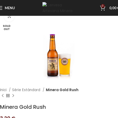
0
MENU
0,00
Clic per ampliar
SOLD
OUT
Inici
Sèrie Estàndard
Minera Gold Rush
Minera Gold Rush