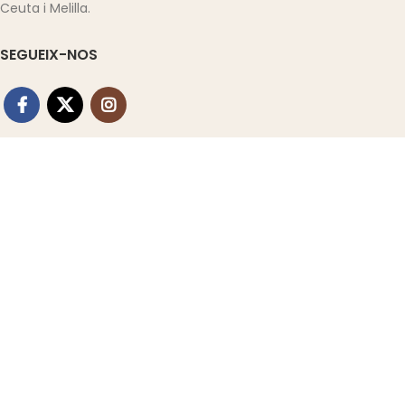
Ceuta i Melilla.
SEGUEIX-NOS
D’INTERÈS
Contactar
Seguiment comanda
Termes i condicions de venda
Política de reemborsaments i devolucions
INFORMACIÓ
Política de privacitat
Política de Galetes