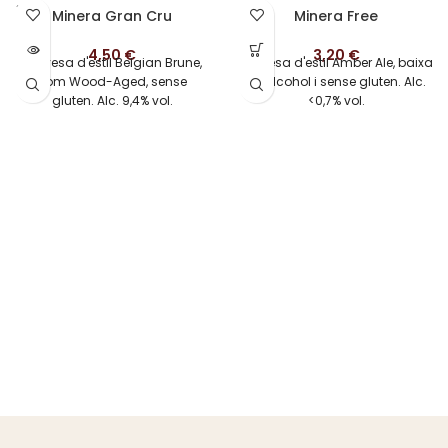
SOLD
Minera Gran Cru
Minera Free
OUT
4,50
€
3,20
€
Cervesa d'estil Belgian Brune,
Cervesa d'estil Amber Ale, baixa
Rom Wood-Aged, sense
en alcohol i sense gluten. Alc.
gluten. Alc. 9,4% vol.
<0,7% vol.